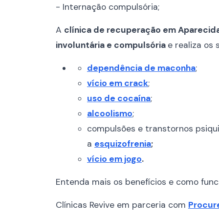
- Internação compulsória;
A
clínica de recuperação em Aparecida
involuntária e compulsória
e realiza os
dependência de maconha
;
vício em crack
;
uso de cocaína
;
alcoolismo
;
compulsões e transtornos psiqu
a
esquizofrenia
;
vício em jogo
.
Entenda mais os benefícios e como fun
Clínicas Revive em parceria com
Procure