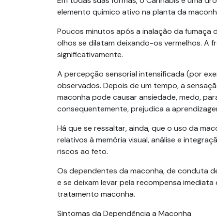
Em todas suas formas, o Cannabis é uma dro
elemento químico ativo na planta da maconh
Poucos minutos após a inalação da fumaça da
olhos se dilatam deixando-os vermelhos. A f
significativamente.
A percepção sensorial intensificada (por exe
observados. Depois de um tempo, a sensação
maconha pode causar ansiedade, medo, para
consequentemente, prejudica a aprendizagem
Há que se ressaltar, ainda, que o uso da ma
relativos à memória visual, análise e integ
riscos ao feto.
Os dependentes da maconha, de conduta depres
e se deixam levar pela recompensa imediata
tratamento maconha.
Sintomas da Dependência a Maconha