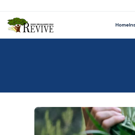
Home
In