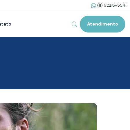
(11) 92218-5541
ntato
Atendimento