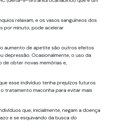
HC (delta-9-tetrahidrocanabinol) que é um
nquios relaxam, e os vasos sanguíneos dos
s por minuto, pode acelerar
e o aumento de apetite são outros efeitos
ou depressão. Ocasionalmente, o uso da
o de obter novas memórias e,
ue esse indivíduo tenha prejuízos futuros
e o tratamento maconha para evitar mais
ndivíduos que, inicialmente, negam a doença
razo e se esquivando da busca do