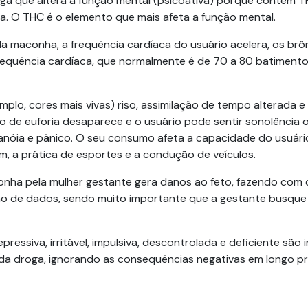
ga que altera a função mental (psicoativa) porque contém T
a. O THC é o elemento que mais afeta a função mental.
 maconha, a frequência cardíaca do usuário acelera, os brô
requência cardíaca, que normalmente é de 70 a 80 batimento
mplo, cores mais vivas) riso, assimilação de tempo alterada 
 de euforia desaparece e o usuário pode sentir sonolência 
nóia e pânico. O seu consumo afeta a capacidade do usuári
, a prática de esportes e a condução de veículos.
conha pela mulher gestante gera danos ao feto, fazendo com q
ração de dados, sendo muito importante que a gestante busqu
siva, irritável, impulsiva, descontrolada e deficiente são i
 da droga, ignorando as consequências negativas em longo p