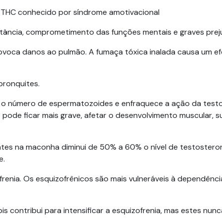
o THC conhecido por síndrome amotivacional
tância, comprometimento das funções mentais e graves prejuí
ovoca danos ao pulmão. A fumaça tóxica inalada causa um efe
bronquites.
o número de espermatozoides e enfraquece a ação da testo
z pode ficar mais grave, afetar o desenvolvimento muscular, s
tes na maconha diminui de 50% a 60% o nível de testostero
e.
frenia. Os esquizofrênicos são mais vulneráveis à dependênc
contribui para intensificar a esquizofrenia, mas estes nunc