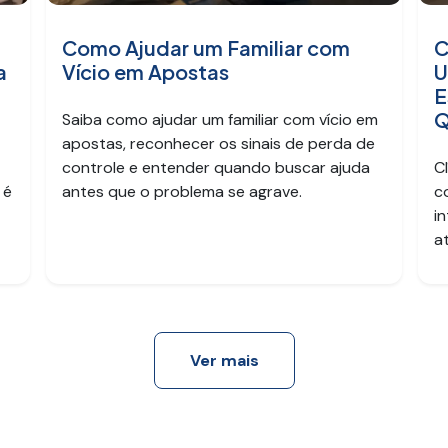
Como Ajudar um Familiar com
C
a
Vício em Apostas
U
E
Q
Saiba como ajudar um familiar com vício em
apostas, reconhecer os sinais de perda de
controle e entender quando buscar ajuda
C
 é
antes que o problema se agrave.
c
i
a
Ver mais