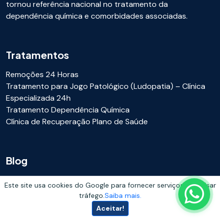
tornou referência nacional no tratamento da
dependência química e comorbidades associadas.
Tratamentos
Remoções 24 Horas
Tratamento para Jogo Patológico (Ludopatia) – Clínica
Especializada 24h
Tratamento Dependência Química
Clínica de Recuperação Plano de Saúde
Blog
Internação Involuntária Preço: Quanto Custa E O Que
Este site usa cookies do Google para fornecer serviços e analisar
Influencia O Valor
tráfego.
Saiba mais.
Como Ajudar um Familiar com Vício em Apostas
Aceitar!
Clínica De Recuperação Em Uberaba - MG: Tratamento